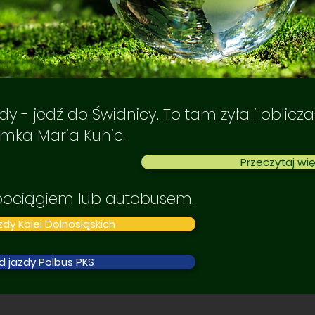
dy - jedź do Świdnicy. To tam żyła i oblicza
omka Maria Kunic.
Przeczytaj wię
 pociągiem lub autobusem.
dy Kolei Dolnośląskich
d jazdy Polbus PKS