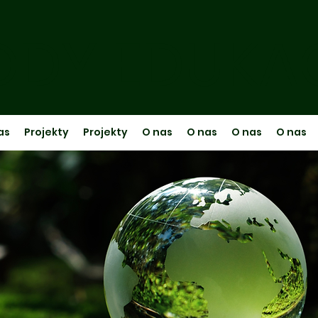
DY EDUKA
as
Projekty
Projekty
O nas
O nas
O nas
O nas