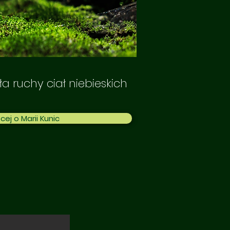
ła ruchy ciał niebieskich
cej o Marii Kunic