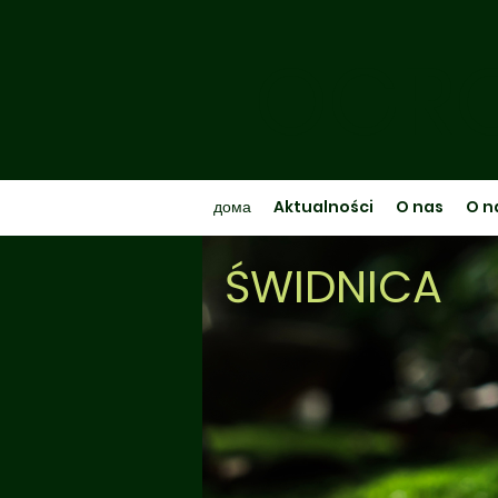
OGRO
дома
Aktualności
O nas
O n
ŚWIDNICA