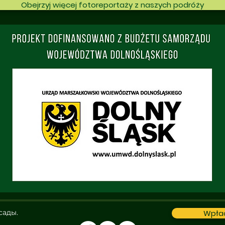
Obejrzyj więcej fotoreportaży z naszych podróży
сады.
Wpła