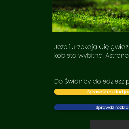
Jeżeli urzekają Cię gwiaz
kobieta wybitna. Astron
Do Świdnicy dojedziesz
Sprawdź rozkład jaz
Sprawdź rozkła