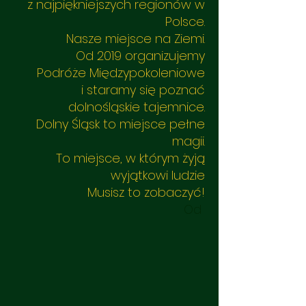
z najpiękniejszych regionów w
Polsce.
Nasze miejsce na Ziemi.
Od 2019 organizujemy
Podróże Międzypokoleniowe
i staramy się poznać
dolnośląskie tajemnice.
Dolny Śląsk to miejsce pełne
magii.
To miejsce, w którym żyją
wyjątkowi ludzie
Musisz to zobaczyć!
Od