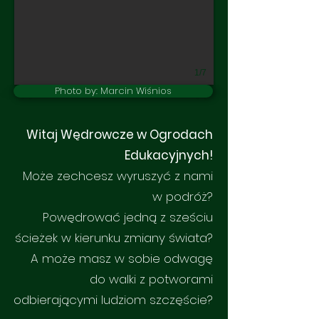
1/7
Photo by: Marcin Wiśnios
Witaj Wędrowcze w Ogrodach
Edukacyjnych!
Może zechcesz wyruszyć z nami
w podróż?
Powędrować jedną z sześciu
ścieżek w kierunku zmiany świata?
A może masz w sobie odwagę
do walki z potworami
odbierającymi ludziom szczęście?