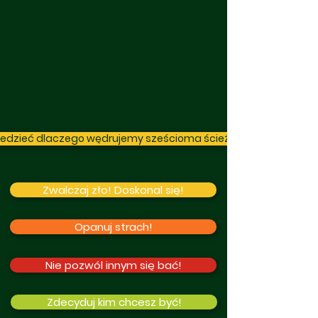
edzieć dlaczego wędrujemy sześcioma ścieżkami? Kliknij!
Zwalczaj zło! Doskonal się!
Opanuj strach!
Nie pozwól innym się bać!
Zdecyduj kim chcesz być!