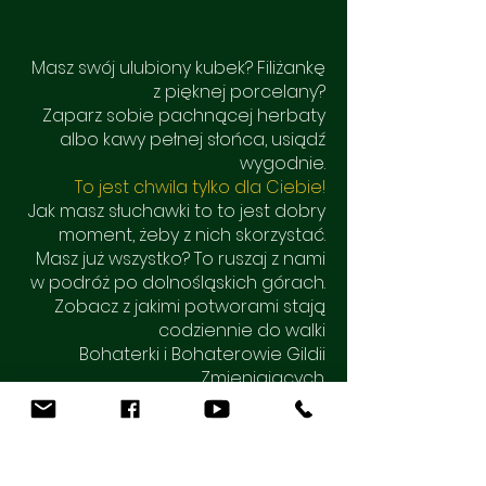
Masz swój ulubiony kubek? Filiżankę
z pięknej porcelany?
Zaparz sobie pachnącej herbaty
albo kawy pełnej słońca, usiądź
wygodnie.
To jest chwila tylko dla Ciebie!
Jak masz słuchawki to to jest dobry
moment, żeby z nich skorzystać.
Masz już wszystko? To ruszaj z nami
w podróż po dolnośląskich górach.
Zobacz z jakimi potworami stają
codziennie do walki
Bohaterki i Bohaterowie Gildii
Zmieniających.