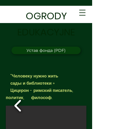
OGRODY
EDUKACYJNE
Устав фонда (PDF)
"Человеку нужно жить
сады и библиотеки »
Цицерон - римский писатель,
политик, философ.