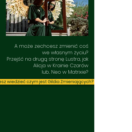
A może zechcesz zmienić coś
we własnym życiu?
Przejść na drugą stronę Lustra, jak
Alicja w Krainie Czarów
lub... Neo w Matrixie?
sz wiedzieć czym jest Gildia Zmieniających? Kliknij!